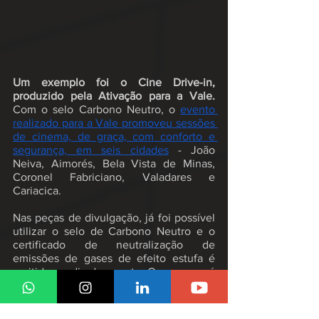
Um exemplo foi o Cine Drive-in, 
produzido pela Ativação para a Vale. 
Com o selo Carbono Neutro, o 
evento 
realizado para a Vale promoveu sessões 
de cinema, de graça, com conforto e 
segurança, em seis cidades
 - João 
Neiva, Aimorés, Bela Vista de Minas, 
Coronel Fabriciano, Valadares e 
Cariacica.
Nas peças de divulgação, já foi possível 
utilizar o selo de Carbono Neutro e o 
certificado de neutralização de 
emissões de gases de efeito estufa é 
emitido no dia do evento. O processo é 
simples e a Ativação cuidou de tudo. 
Ainda dentro da pegada ambiental, 